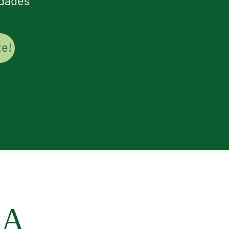
edades
DA