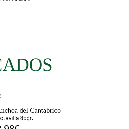
CADOS
nchoa del Cantabrico
ctavilla 85gr.
8.98€