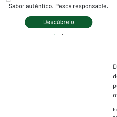
Sabor auténtico. Pesca responsable.
Descúbrelo
D
d
p
o
En
y 