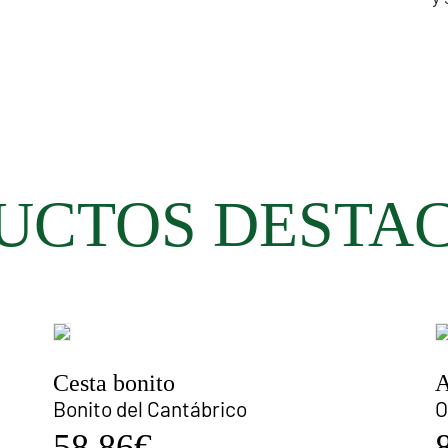
UCTOS DESTA
Cesta bonito
A
Bonito del Cantábrico
O
58.86€