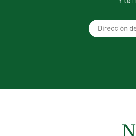
Y te 
N