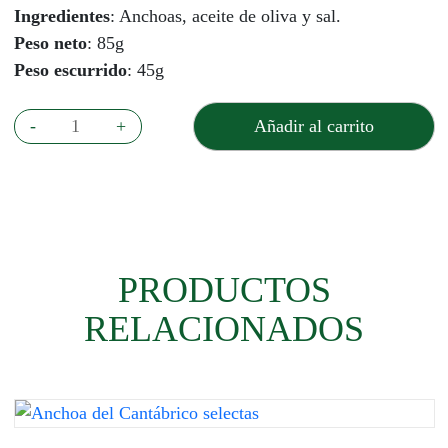
Ingredientes
: Anchoas, aceite de oliva y sal.
Peso neto
: 85g
Peso escurrido
: 45g
Anchoa
-
+
Añadir al carrito
del
Cantabrico
cantidad
PRODUCTOS
RELACIONADOS