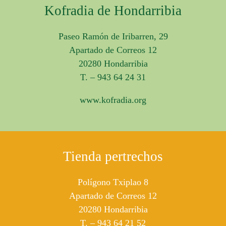
Kofradia de Hondarribia
Paseo Ramón de Iribarren, 29
Apartado de Correos 12
20280 Hondarribia
T. – 943 64 24 31
www.kofradia.org
Tienda pertrechos
Polígono Txiplao 8
Apartado de Correos 12
20280 Hondarribia
T. – 943 64 21 52