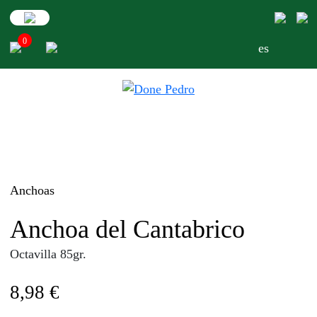
Skip
to
0
content
es
Anchoas
Anchoa del Cantabrico
Octavilla 85gr.
8,98
€