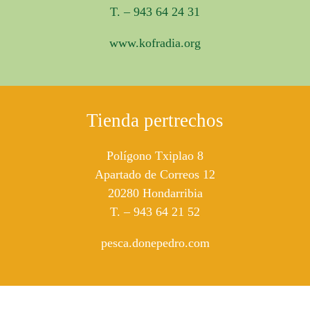
T. – 943 64 24 31
www.kofradia.org
Tienda pertrechos
Polígono Txiplao 8
Apartado de Correos 12
20280 Hondarribia
T. – 943 64 21 52
pesca.donepedro.com