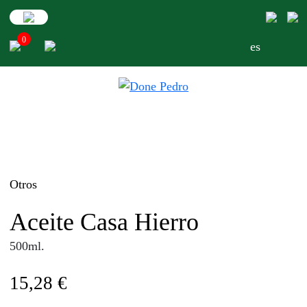
Skip
to
0
content
es
Otros
Aceite Casa Hierro
500ml.
15,28
€