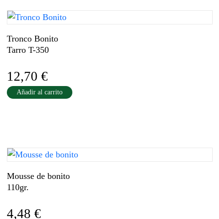
Tronco Bonito
Tarro T-350
12,70
€
Añadir al carrito
Mousse de bonito
110gr.
4,48
€