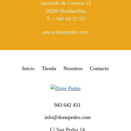
Apartado de Correos 12
20280 Hondarribia
T. – 943 64 21 52
pesca.donepedro.com
Inicio
Tienda
Nosotros
Contacto
943 642 431
info@donepedro.com
C/ San Pedro 14