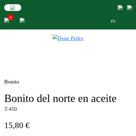
Skip
to
0
content
es
Bonito
Bonito del norte en aceite
T-450
15,80
€