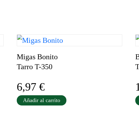
Migas Bonito
B
Tarro T-350
T
6,97
€
Añadir al carrito