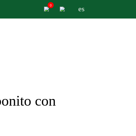
0
es
bonito con