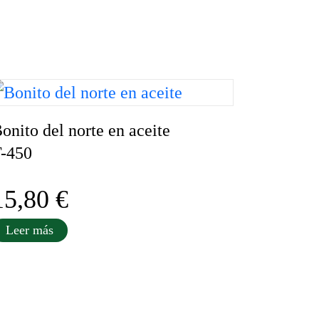
onito del norte en aceite
-450
15,80
€
Leer más