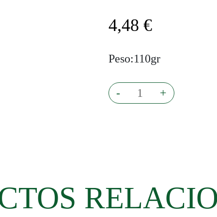
4,48
€
Peso:110gr
Puding
-
+
de
bonito
con
pimientos
cantidad
CTOS RELACI