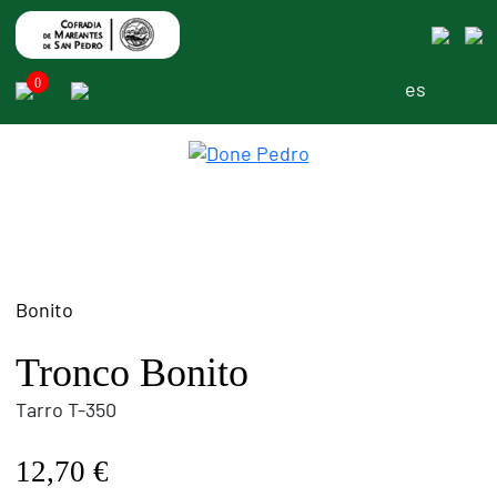
Skip
to
content
0
es
Bonito
Tronco Bonito
Tarro T-350
12,70
€