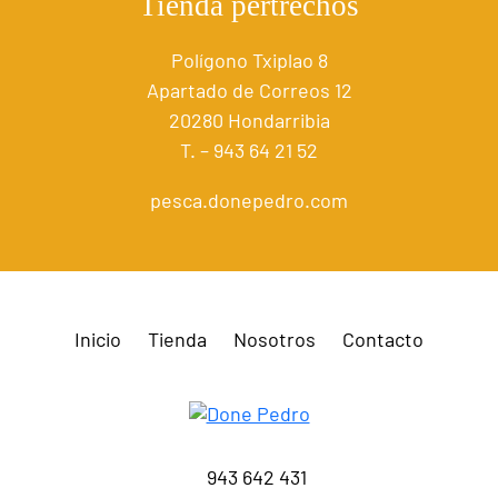
Tienda pertrechos
Polígono Txiplao 8
Apartado de Correos 12
20280 Hondarribia
T. – 943 64 21 52
pesca.donepedro.com
Inicio
Tienda
Nosotros
Contacto
943 642 431