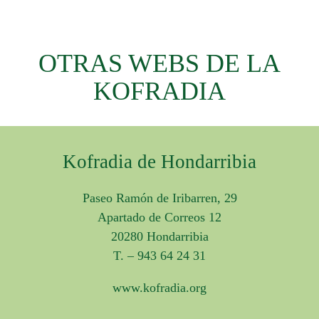
OTRAS WEBS DE LA
KOFRADIA
Kofradia de Hondarribia
Paseo Ramón de Iribarren, 29
Apartado de Correos 12
20280 Hondarribia
T. – 943 64 24 31
www.kofradia.org