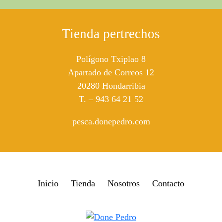
Tienda pertrechos
Polígono Txiplao 8
Apartado de Correos 12
20280 Hondarribia
T. – 943 64 21 52
pesca.donepedro.com
Inicio
Tienda
Nosotros
Contacto