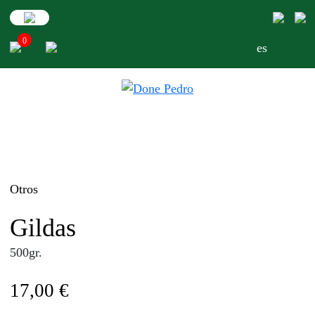
Skip
to
0
content
es
Otros
Gildas
500gr.
17,00
€