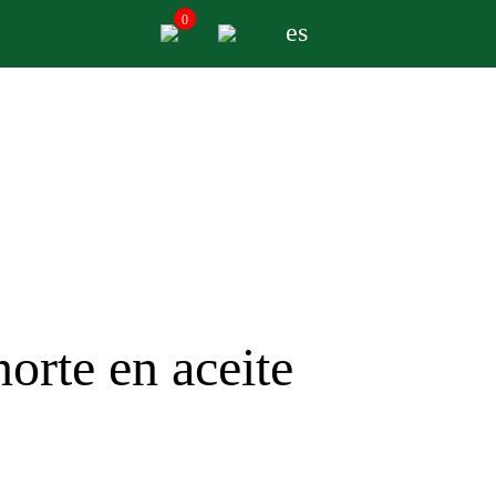
0
es
norte en aceite