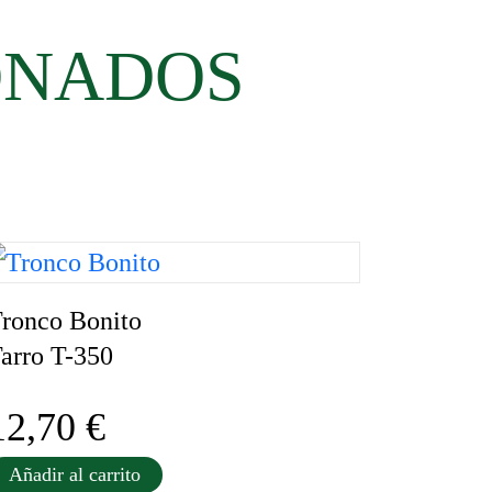
ONADOS
ronco Bonito
arro T-350
12,70
€
Añadir al carrito